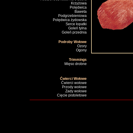
Krzyżowa
Polędwica
Baweta
Podgrzebieniowa
Polędwica żydowska
Serce łopatki
Goleń tylna
Goleń przednia
Podroby Wołowe
Ozory
Ogony
Trimmings
Mięso drobne
Ćwierci Wołowe
Ćwierci wołowe
Przody wołowe
Zady wołowe
Cięcie pistoletowe